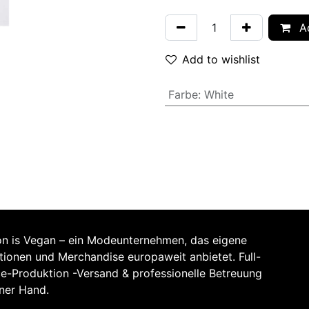
Ad
Add to wishlist
Farbe
:
White
on is Vegan – ein Modeunternehmen, das eigene
ktionen und Merchandise europaweit anbietet. Full-
ce-Produktion -Versand & professionelle Betreuung
iner Hand.